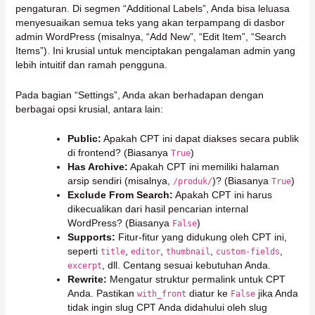
pengaturan. Di segmen “Additional Labels”, Anda bisa leluasa
menyesuaikan semua teks yang akan terpampang di dasbor
admin WordPress (misalnya, “Add New”, “Edit Item”, “Search
Items”). Ini krusial untuk menciptakan pengalaman admin yang
lebih intuitif dan ramah pengguna.
Pada bagian “Settings”, Anda akan berhadapan dengan
berbagai opsi krusial, antara lain:
Public:
Apakah CPT ini dapat diakses secara publik
di frontend? (Biasanya
)
True
Has Archive:
Apakah CPT ini memiliki halaman
arsip sendiri (misalnya,
)? (Biasanya
)
/produk/
True
Exclude From Search:
Apakah CPT ini harus
dikecualikan dari hasil pencarian internal
WordPress? (Biasanya
)
False
Supports:
Fitur-fitur yang didukung oleh CPT ini,
seperti
,
,
,
,
title
editor
thumbnail
custom-fields
, dll. Centang sesuai kebutuhan Anda.
excerpt
Rewrite:
Mengatur struktur permalink untuk CPT
Anda. Pastikan
diatur ke
jika Anda
with_front
False
tidak ingin slug CPT Anda didahului oleh slug