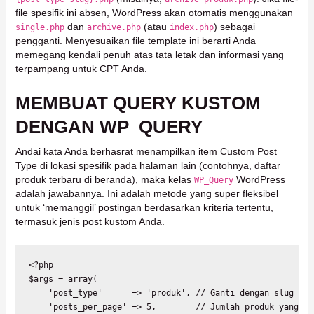
file spesifik ini absen, WordPress akan otomatis menggunakan
dan
(atau
) sebagai
single.php
archive.php
index.php
pengganti. Menyesuaikan file template ini berarti Anda
memegang kendali penuh atas tata letak dan informasi yang
terpampang untuk CPT Anda.
MEMBUAT QUERY KUSTOM
DENGAN WP_QUERY
Andai kata Anda berhasrat menampilkan item Custom Post
Type di lokasi spesifik pada halaman lain (contohnya, daftar
produk terbaru di beranda), maka kelas
WordPress
WP_Query
adalah jawabannya. Ini adalah metode yang super fleksibel
untuk ‘memanggil’ postingan berdasarkan kriteria tertentu,
termasuk jenis post kustom Anda.
<?php

$args = array(

    'post_type'      => 'produk', // Ganti dengan slug CPT 
    'posts_per_page' => 5,        // Jumlah produk yang in