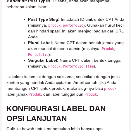
> Add/Edit Post Types
. Di sana, Anda akan menjumpai
beberapa kolom isian:
Post Type Slug:
Ini adalah ID unik untuk CPT Anda
(misalnya,
,
). Gunakan huruf kecil
produk
portofolio
dan hindari spasi. Ini akan menjadi bagian dari URL
Anda.
Plural Label:
Nama CPT dalam bentuk jamak yang
akan muncul di menu admin (misalnya,
,
Produk
).
Portofolio
Singular Label:
Nama CPT dalam bentuk tunggal
(misalnya,
,
).
Produk
Portofolio Item
Isi kolom-kolom ini dengan saksama, sesuaikan dengan jenis
konten yang hendak Anda ciptakan. Ambil contoh, jika Anda
membangun CPT untuk produk, maka slug-nya bisa
,
produk
label jamak
, dan label tunggal pun
.
Produk
Produk
KONFIGURASI LABEL DAN
OPSI LANJUTAN
Gulir ke bawah untuk menemukan lebih banyak opsi