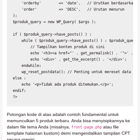
    'orderby'        => 'date',   // Urutkan berdasarkan ta
    'order'          => 'DESC',   // Urutan menurun

);

$produk_query = new WP_Query( $args );

if ( $produk_query->have_posts() ) :

    while ( $produk_query->have_posts() ) : $produk_query-
        // Tampilkan konten produk di sini

        echo '<h3><a href="' . get_permalink() . '">' . ge
        echo '<div>' . get_the_excerpt() . '</div>';

    endwhile;

    wp_reset_postdata(); // Penting untuk mereset data post
else :

    echo '<p>Tidak ada produk ditemukan.</p>';

endif;

?>
Potongan kode di atas adalah contoh fundamental untuk
memunculkan 5 produk terbaru. Anda bisa menyisipkannya ke
dalam file tema Anda (misalnya,
atau file
front-page.php
template halaman kustom) demi mengendalikan tampilan CPT
secara presisi.