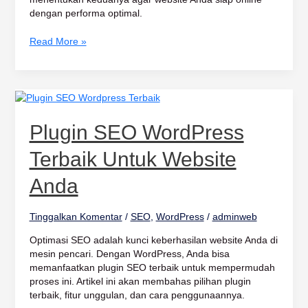
dengan performa optimal.
Read More »
Plugin
SEO
WordPress
Plugin SEO WordPress
Terbaik
untuk
Terbaik Untuk Website
Website
Anda
Anda
Tinggalkan Komentar
/
SEO
,
WordPress
/
adminweb
Optimasi SEO adalah kunci keberhasilan website Anda di
mesin pencari. Dengan WordPress, Anda bisa
memanfaatkan plugin SEO terbaik untuk mempermudah
proses ini. Artikel ini akan membahas pilihan plugin
terbaik, fitur unggulan, dan cara penggunaannya.