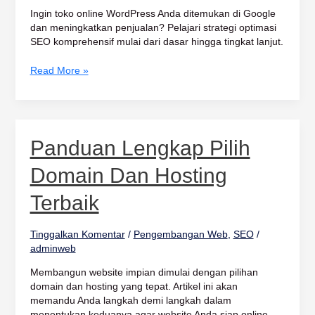
Ingin toko online WordPress Anda ditemukan di Google
dan meningkatkan penjualan? Pelajari strategi optimasi
SEO komprehensif mulai dari dasar hingga tingkat lanjut.
Read More »
Panduan
Panduan Lengkap Pilih
Lengkap
Pilih
Domain Dan Hosting
Domain
dan
Terbaik
Hosting
Terbaik
Tinggalkan Komentar
/
Pengembangan Web
,
SEO
/
adminweb
Membangun website impian dimulai dengan pilihan
domain dan hosting yang tepat. Artikel ini akan
memandu Anda langkah demi langkah dalam
menentukan keduanya agar website Anda siap online