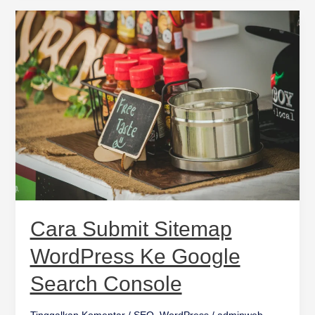
Cara
Submit
Sitemap
WordPress
ke
Google
Search
Console
Cara Submit Sitemap
WordPress Ke Google
Search Console
Tinggalkan Komentar
/
SEO
,
WordPress
/
adminweb