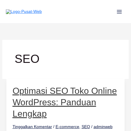
Lewati
ke
konten
SEO
Optimasi
Optimasi SEO Toko Online
SEO
Toko
WordPress: Panduan
Online
WordPress:
Lengkap
Panduan
Lengkap
Tinggalkan Komentar
/
E-commerce
,
SEO
/
adminweb