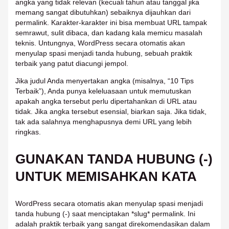
angka yang tidak relevan (kecuali tahun atau tanggal jika
memang sangat dibutuhkan) sebaiknya dijauhkan dari
permalink. Karakter-karakter ini bisa membuat URL tampak
semrawut, sulit dibaca, dan kadang kala memicu masalah
teknis. Untungnya, WordPress secara otomatis akan
menyulap spasi menjadi tanda hubung, sebuah praktik
terbaik yang patut diacungi jempol.
Jika judul Anda menyertakan angka (misalnya, “10 Tips
Terbaik”), Anda punya keleluasaan untuk memutuskan
apakah angka tersebut perlu dipertahankan di URL atau
tidak. Jika angka tersebut esensial, biarkan saja. Jika tidak,
tak ada salahnya menghapusnya demi URL yang lebih
ringkas.
GUNAKAN TANDA HUBUNG (-)
UNTUK MEMISAHKAN KATA
WordPress secara otomatis akan menyulap spasi menjadi
tanda hubung (-) saat menciptakan *slug* permalink. Ini
adalah praktik terbaik yang sangat direkomendasikan dalam