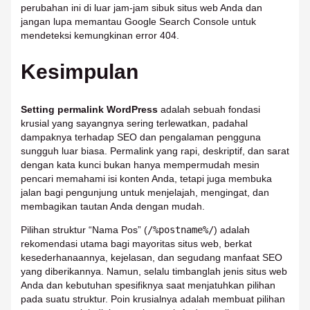
perubahan ini di luar jam-jam sibuk situs web Anda dan
jangan lupa memantau Google Search Console untuk
mendeteksi kemungkinan error 404.
Kesimpulan
Setting permalink WordPress
adalah sebuah fondasi
krusial yang sayangnya sering terlewatkan, padahal
dampaknya terhadap SEO dan pengalaman pengguna
sungguh luar biasa. Permalink yang rapi, deskriptif, dan sarat
dengan kata kunci bukan hanya mempermudah mesin
pencari memahami isi konten Anda, tetapi juga membuka
jalan bagi pengunjung untuk menjelajah, mengingat, dan
membagikan tautan Anda dengan mudah.
Pilihan struktur “Nama Pos” (
/%postname%/
) adalah
rekomendasi utama bagi mayoritas situs web, berkat
kesederhanaannya, kejelasan, dan segudang manfaat SEO
yang diberikannya. Namun, selalu timbanglah jenis situs web
Anda dan kebutuhan spesifiknya saat menjatuhkan pilihan
pada suatu struktur. Poin krusialnya adalah membuat pilihan