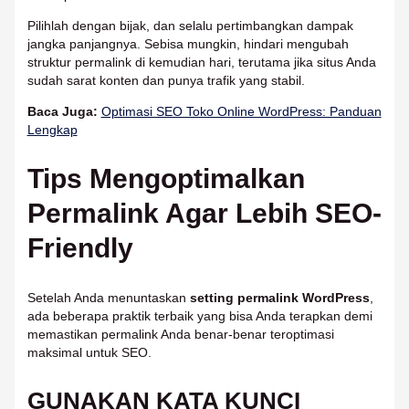
Pilihlah dengan bijak, dan selalu pertimbangkan dampak
jangka panjangnya. Sebisa mungkin, hindari mengubah
struktur permalink di kemudian hari, terutama jika situs Anda
sudah sarat konten dan punya trafik yang stabil.
Baca Juga:
Optimasi SEO Toko Online WordPress: Panduan
Lengkap
Tips Mengoptimalkan
Permalink Agar Lebih SEO-
Friendly
Setelah Anda menuntaskan
setting permalink WordPress
,
ada beberapa praktik terbaik yang bisa Anda terapkan demi
memastikan permalink Anda benar-benar teroptimasi
maksimal untuk SEO.
GUNAKAN KATA KUNCI