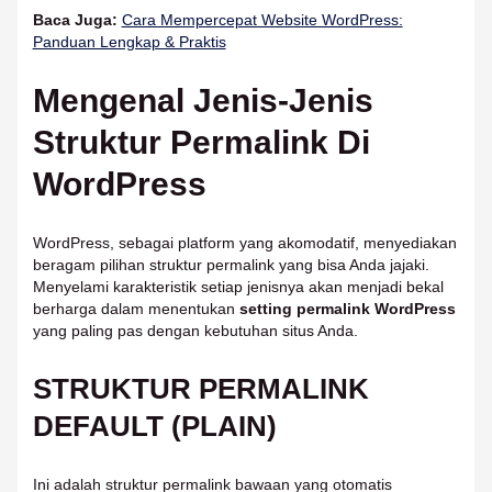
Baca Juga:
Cara Mempercepat Website WordPress:
Panduan Lengkap & Praktis
Mengenal Jenis-Jenis
Struktur Permalink Di
WordPress
WordPress, sebagai platform yang akomodatif, menyediakan
beragam pilihan struktur permalink yang bisa Anda jajaki.
Menyelami karakteristik setiap jenisnya akan menjadi bekal
berharga dalam menentukan
setting permalink WordPress
yang paling pas dengan kebutuhan situs Anda.
STRUKTUR PERMALINK
DEFAULT (PLAIN)
Ini adalah struktur permalink bawaan yang otomatis