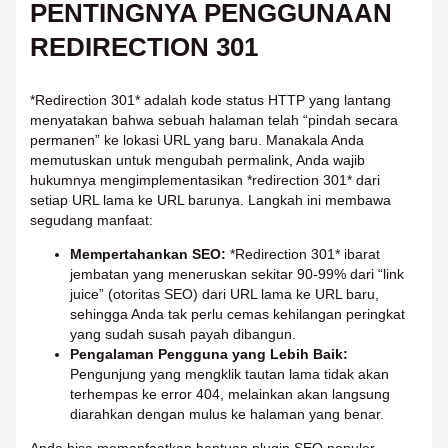
PENTINGNYA PENGGUNAAN
REDIRECTION 301
*Redirection 301* adalah kode status HTTP yang lantang
menyatakan bahwa sebuah halaman telah “pindah secara
permanen” ke lokasi URL yang baru. Manakala Anda
memutuskan untuk mengubah permalink, Anda wajib
hukumnya mengimplementasikan *redirection 301* dari
setiap URL lama ke URL barunya. Langkah ini membawa
segudang manfaat:
Mempertahankan SEO:
*Redirection 301* ibarat
jembatan yang meneruskan sekitar 90-99% dari “link
juice” (otoritas SEO) dari URL lama ke URL baru,
sehingga Anda tak perlu cemas kehilangan peringkat
yang sudah susah payah dibangun.
Pengalaman Pengguna yang Lebih Baik:
Pengunjung yang mengklik tautan lama tidak akan
terhempas ke error 404, melainkan akan langsung
diarahkan dengan mulus ke halaman yang benar.
Anda bisa memanfaatkan bantuan plugin SEO populer