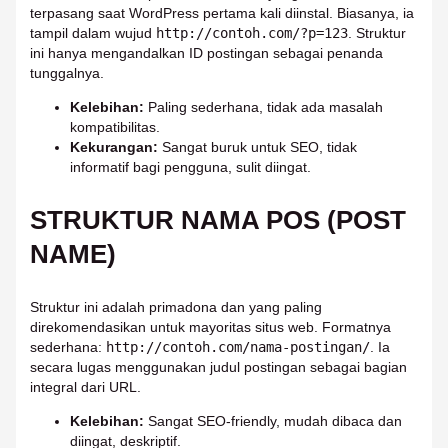
terpasang saat WordPress pertama kali diinstal. Biasanya, ia
tampil dalam wujud
http://contoh.com/?p=123
. Struktur
ini hanya mengandalkan ID postingan sebagai penanda
tunggalnya.
Kelebihan:
Paling sederhana, tidak ada masalah
kompatibilitas.
Kekurangan:
Sangat buruk untuk SEO, tidak
informatif bagi pengguna, sulit diingat.
STRUKTUR NAMA POS (POST
NAME)
Struktur ini adalah primadona dan yang paling
direkomendasikan untuk mayoritas situs web. Formatnya
sederhana:
http://contoh.com/nama-postingan/
. Ia
secara lugas menggunakan judul postingan sebagai bagian
integral dari URL.
Kelebihan:
Sangat SEO-friendly, mudah dibaca dan
diingat, deskriptif.