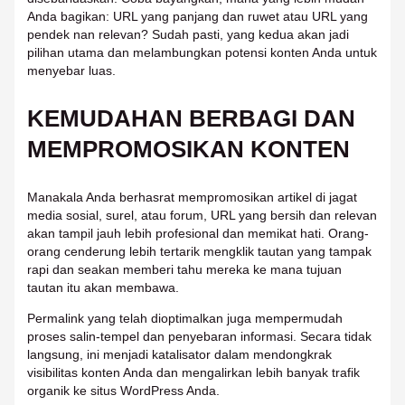
Anda bagikan: URL yang panjang dan ruwet atau URL yang
pendek nan relevan? Sudah pasti, yang kedua akan jadi
pilihan utama dan melambungkan potensi konten Anda untuk
menyebar luas.
KEMUDAHAN BERBAGI DAN
MEMPROMOSIKAN KONTEN
Manakala Anda berhasrat mempromosikan artikel di jagat
media sosial, surel, atau forum, URL yang bersih dan relevan
akan tampil jauh lebih profesional dan memikat hati. Orang-
orang cenderung lebih tertarik mengklik tautan yang tampak
rapi dan seakan memberi tahu mereka ke mana tujuan
tautan itu akan membawa.
Permalink yang telah dioptimalkan juga mempermudah
proses salin-tempel dan penyebaran informasi. Secara tidak
langsung, ini menjadi katalisator dalam mendongkrak
visibilitas konten Anda dan mengalirkan lebih banyak trafik
organik ke situs WordPress Anda.