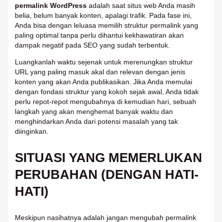
permalink WordPress
adalah saat situs web Anda masih
belia, belum banyak konten, apalagi trafik. Pada fase ini,
Anda bisa dengan leluasa memilih struktur permalink yang
paling optimal tanpa perlu dihantui kekhawatiran akan
dampak negatif pada SEO yang sudah terbentuk.
Luangkanlah waktu sejenak untuk merenungkan struktur
URL yang paling masuk akal dan relevan dengan jenis
konten yang akan Anda publikasikan. Jika Anda memulai
dengan fondasi struktur yang kokoh sejak awal, Anda tidak
perlu repot-repot mengubahnya di kemudian hari, sebuah
langkah yang akan menghemat banyak waktu dan
menghindarkan Anda dari potensi masalah yang tak
diinginkan.
SITUASI YANG MEMERLUKAN
PERUBAHAN (DENGAN HATI-
HATI)
Meskipun nasihatnya adalah jangan mengubah permalink