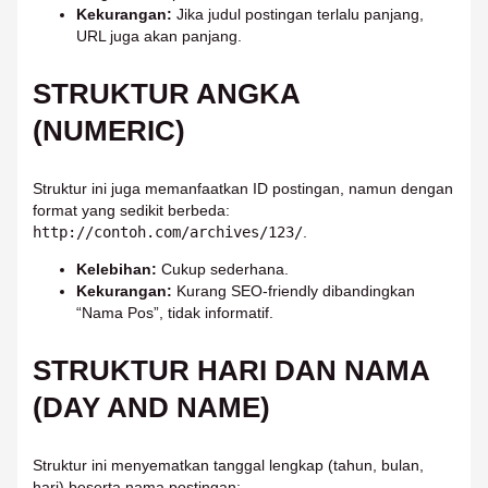
Kekurangan:
Jika judul postingan terlalu panjang,
URL juga akan panjang.
STRUKTUR ANGKA
(NUMERIC)
Struktur ini juga memanfaatkan ID postingan, namun dengan
format yang sedikit berbeda:
http://contoh.com/archives/123/
.
Kelebihan:
Cukup sederhana.
Kekurangan:
Kurang SEO-friendly dibandingkan
“Nama Pos”, tidak informatif.
STRUKTUR HARI DAN NAMA
(DAY AND NAME)
Struktur ini menyematkan tanggal lengkap (tahun, bulan,
hari) beserta nama postingan: