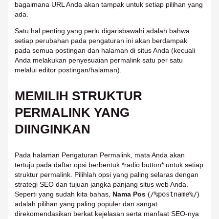
bagaimana URL Anda akan tampak untuk setiap pilihan yang
ada.
Satu hal penting yang perlu digarisbawahi adalah bahwa
setiap perubahan pada pengaturan ini akan berdampak
pada semua postingan dan halaman di situs Anda (kecuali
Anda melakukan penyesuaian permalink satu per satu
melalui editor postingan/halaman).
MEMILIH STRUKTUR
PERMALINK YANG
DIINGINKAN
Pada halaman Pengaturan Permalink, mata Anda akan
tertuju pada daftar opsi berbentuk *radio button* untuk setiap
struktur permalink. Pilihlah opsi yang paling selaras dengan
strategi SEO dan tujuan jangka panjang situs web Anda.
Seperti yang sudah kita bahas,
Nama Pos
(
/%postname%/
)
adalah pilihan yang paling populer dan sangat
direkomendasikan berkat kejelasan serta manfaat SEO-nya