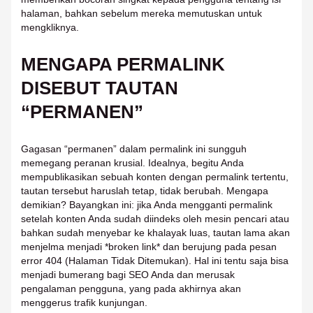
halaman, bahkan sebelum mereka memutuskan untuk
mengkliknya.
MENGAPA PERMALINK
DISEBUT TAUTAN
“PERMANEN”
Gagasan “permanen” dalam permalink ini sungguh
memegang peranan krusial. Idealnya, begitu Anda
mempublikasikan sebuah konten dengan permalink tertentu,
tautan tersebut haruslah tetap, tidak berubah. Mengapa
demikian? Bayangkan ini: jika Anda mengganti permalink
setelah konten Anda sudah diindeks oleh mesin pencari atau
bahkan sudah menyebar ke khalayak luas, tautan lama akan
menjelma menjadi *broken link* dan berujung pada pesan
error 404 (Halaman Tidak Ditemukan). Hal ini tentu saja bisa
menjadi bumerang bagi SEO Anda dan merusak
pengalaman pengguna, yang pada akhirnya akan
menggerus trafik kunjungan.