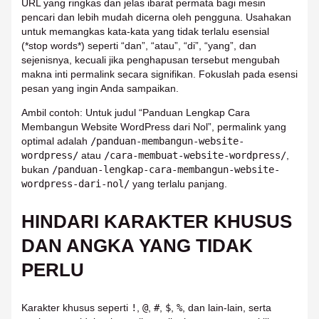
URL yang ringkas dan jelas ibarat permata bagi mesin
pencari dan lebih mudah dicerna oleh pengguna. Usahakan
untuk memangkas kata-kata yang tidak terlalu esensial
(*stop words*) seperti “dan”, “atau”, “di”, “yang”, dan
sejenisnya, kecuali jika penghapusan tersebut mengubah
makna inti permalink secara signifikan. Fokuslah pada esensi
pesan yang ingin Anda sampaikan.
Ambil contoh: Untuk judul “Panduan Lengkap Cara
Membangun Website WordPress dari Nol”, permalink yang
optimal adalah
/panduan-membangun-website-
wordpress/
atau
/cara-membuat-website-wordpress/
,
bukan
/panduan-lengkap-cara-membangun-website-
wordpress-dari-nol/
yang terlalu panjang.
HINDARI KARAKTER KHUSUS
DAN ANGKA YANG TIDAK
PERLU
Karakter khusus seperti
!
,
@
,
#
,
$
,
%
, dan lain-lain, serta