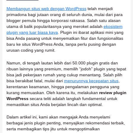
Membangun situs web dengan WordPress
telah menjadi
primadona bagi jutaan orang di seluruh dunia, mulai dari para
blogger pemula hingga korporasi raksasa. Salah satu alasan
utama di balik popularitasnya yang meroket adalah
ekosistem
plugin yang luar biasa kaya
. Plugin ini ibarat aplikasi mini yang
bisa Anda pasang untuk menyematkan fitur dan fungsionalitas
baru ke situs WordPress Anda, tanpa perlu pusing dengan
urusan coding yang rumit.
Namun, di tengah lautan lebih dari 50.000 plugin gratis dan
ribuan lainnya yang premium, memilih “jodoh” plugin yang tepat
bisa jadi pekerjaan rumah yang cukup menantang. Salah pilih
bisa berakibat fatal, mulai dari
menurunnya kecepatan situs
,
kerentanan keamanan, hingga pengalaman pengguna yang
kurang memuaskan. Oleh karena itu, melakukan
review plugin
WordPress
secara teliti adalah langkah fundamental untuk
memastikan situs Anda berjalan lincah dan optimal.
Dalam artikel ini, kami akan mengajak Anda menyelami
berbagai jenis plugin penting, menyajikan rekomendasi terbaik,
serta membagikan tips jitu untuk mengoptimalkan