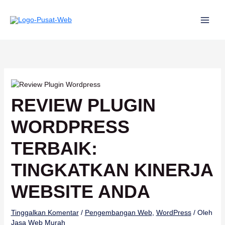
Lewati
ke
konten
REVIEW PLUGIN
WORDPRESS
TERBAIK:
TINGKATKAN KINERJA
WEBSITE ANDA
Tinggalkan Komentar
/
Pengembangan Web
,
WordPress
/ Oleh
Jasa Web Murah