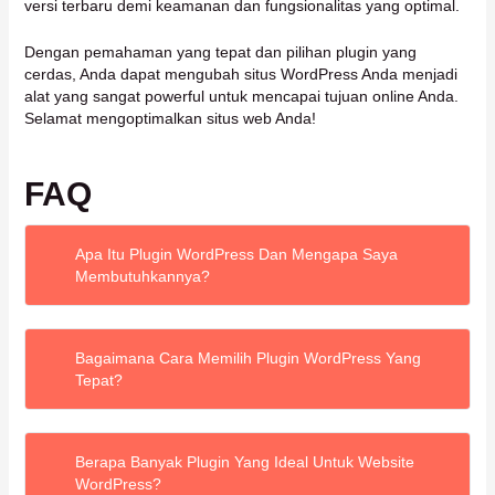
versi terbaru demi keamanan dan fungsionalitas yang optimal.
Dengan pemahaman yang tepat dan pilihan plugin yang
cerdas, Anda dapat mengubah situs WordPress Anda menjadi
alat yang sangat powerful untuk mencapai tujuan online Anda.
Selamat mengoptimalkan situs web Anda!
FAQ
Apa Itu Plugin WordPress Dan Mengapa Saya
Membutuhkannya?
Plugin WordPress adalah perangkat lunak tambahan
Bagaimana Cara Memilih Plugin WordPress Yang
yang berfungsi memperluas fungsionalitas dasar situs
Tepat?
WordPress Anda. Anda membutuhkannya untuk
menambahkan fitur-fitur khusus seperti SEO, keamanan,
toko online, formulir kontak, dan banyak lagi, tanpa perlu
Pilih plugin berdasarkan kebutuhan spesifik situs Anda.
pusing menulis kode.
Berapa Banyak Plugin Yang Ideal Untuk Website
Perhatikan baik-baik ulasan pengguna, kapan terakhir
WordPress?
kali plugin diperbarui, jumlah instalasi aktif, dan