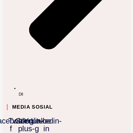
Dll
MEDIA SOSIAL
acebook-
Twitter
Google-
Youtube
Linkedin-
f
plus-g
in