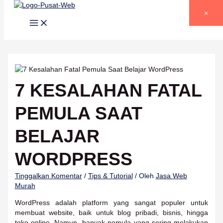
Lewati ke konten
×
7 KESALAHAN FATAL
PEMULA SAAT
BELAJAR
WORDPRESS
Tinggalkan Komentar
/
Tips & Tutorial
/ Oleh
Jasa Web
Murah
WordPress adalah platform yang sangat populer untuk
membuat website, baik untuk blog pribadi, bisnis, hingga
toko online. Namun, banyak pemula yang sering melakukan