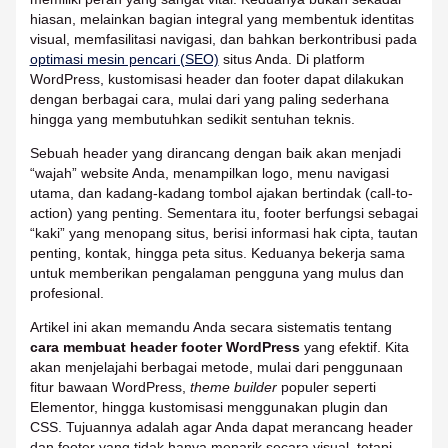
hiasan, melainkan bagian integral yang membentuk identitas
visual, memfasilitasi navigasi, dan bahkan berkontribusi pada
optimasi mesin pencari (SEO)
situs Anda. Di platform
WordPress, kustomisasi header dan footer dapat dilakukan
dengan berbagai cara, mulai dari yang paling sederhana
hingga yang membutuhkan sedikit sentuhan teknis.
Sebuah header yang dirancang dengan baik akan menjadi
“wajah” website Anda, menampilkan logo, menu navigasi
utama, dan kadang-kadang tombol ajakan bertindak (call-to-
action) yang penting. Sementara itu, footer berfungsi sebagai
“kaki” yang menopang situs, berisi informasi hak cipta, tautan
penting, kontak, hingga peta situs. Keduanya bekerja sama
untuk memberikan pengalaman pengguna yang mulus dan
profesional.
Artikel ini akan memandu Anda secara sistematis tentang
cara membuat header footer WordPress
yang efektif. Kita
akan menjelajahi berbagai metode, mulai dari penggunaan
fitur bawaan WordPress,
theme builder
populer seperti
Elementor, hingga kustomisasi menggunakan plugin dan
CSS. Tujuannya adalah agar Anda dapat merancang header
dan footer yang tidak hanya menarik secara visual, tetapi