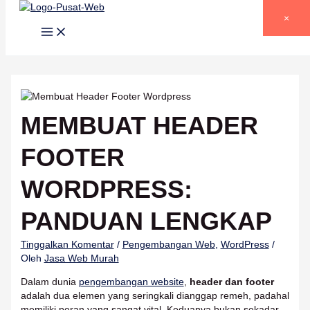
Lewati ke konten
×
MEMBUAT HEADER
FOOTER
WORDPRESS:
PANDUAN LENGKAP
Tinggalkan Komentar
/
Pengembangan Web
,
WordPress
/
Oleh
Jasa Web Murah
Dalam dunia
pengembangan website
,
header dan footer
adalah dua elemen yang seringkali dianggap remeh, padahal
memiliki peran yang sangat vital. Keduanya bukan sekadar