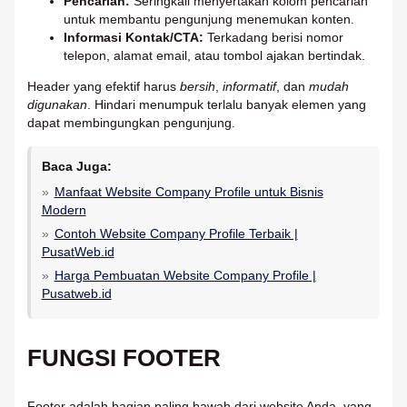
Pencarian:
Seringkali menyertakan kolom pencarian
untuk membantu pengunjung menemukan konten.
Informasi Kontak/CTA:
Terkadang berisi nomor
telepon, alamat email, atau tombol ajakan bertindak.
Header yang efektif harus
bersih
,
informatif
, dan
mudah
digunakan
. Hindari menumpuk terlalu banyak elemen yang
dapat membingungkan pengunjung.
Baca Juga:
Manfaat Website Company Profile untuk Bisnis
Modern
Contoh Website Company Profile Terbaik |
PusatWeb.id
Harga Pembuatan Website Company Profile |
Pusatweb.id
FUNGSI FOOTER
Footer adalah bagian paling bawah dari website Anda, yang