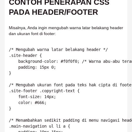
CONTOH PENERAPAN CSS
PADA HEADER/FOOTER
Misalnya, Anda ingin mengubah warna latar belakang header
dan ukuran font di footer:
/* Mengubah warna latar belakang header */

.site-header {

    background-color: #f0f0f0; /* Warna abu-abu teran
    padding: 15px 0;

}

/* Mengubah ukuran font pada teks hak cipta di footer
.site-footer .copyright-text {

    font-size: 14px;

    color: #666;

}

/* Menambahkan sedikit padding di menu navigasi heade
.main-navigation ul li a {

    padding: 10px 15px;
