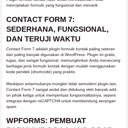
menciptakan formulir yang fungsional dan menarik.
CONTACT FORM 7:
SEDERHANA, FUNGSIONAL,
DAN TERUJI WAKTU
Contact Form 7 adalah plugin formulir kontak paling veteran
dan paling banyak digunakan di WordPress. Plugin ini gratis,
lugas, dan sangat fungsional, memungkinkan Anda merancang
berbagai jenis formulir kontak dengan mudah menggunakan
kode pendek (shortcode) yang praktis.
Meskipun antarmukanya mungkin tidak semodern plugin lain,
Contact Form 7 sangat andal dan didukung oleh banyak add-
on pihak ketiga untuk memperluas fungsionalitasnya, seperti
integrasi dengan reCAPTCHA untuk membendung serangan
spam.
WPFORMS: PEMBUAT