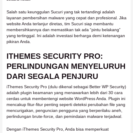
Salah satu keunggulan Sucuri yang tak tertandingi adalah
layanan pembersihan malware yang cepat dan profesional. Jika
website Anda terlanjur diretas, tim Sucuri siap membantu
membersihkannya dan memastikan tak ada “pintu belakang”
yang tertinggal. Ini adalah investasi berharga demi ketenangan
pikiran Anda.
ITHEMES SECURITY PRO:
PERLINDUNGAN MENYELURUH
DARI SEGALA PENJURU
iThemes Security Pro (dulu dikenal sebagai Better WP Security)
adalah plugin keamanan yang menawarkan lebih dari 30 cara
cerdas untuk membentengi website WordPress Anda. Plugin ini
mencakup fitur-fitur penting seperti deteksi perubahan file yang
mencurigakan, penguncian pengguna yang berperilaku aneh,
perlindungan brute-force, dan pemindaian malware terjadwal.
Dengan iThemes Security Pro, Anda bisa memperkuat