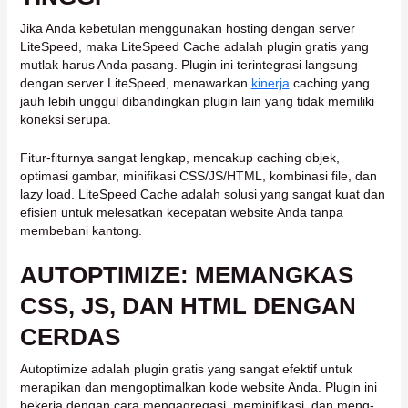
Jika Anda kebetulan menggunakan hosting dengan server
LiteSpeed, maka LiteSpeed Cache adalah plugin gratis yang
mutlak harus Anda pasang. Plugin ini terintegrasi langsung
dengan server LiteSpeed, menawarkan
kinerja
caching yang
jauh lebih unggul dibandingkan plugin lain yang tidak memiliki
koneksi serupa.
Fitur-fiturnya sangat lengkap, mencakup caching objek,
optimasi gambar, minifikasi CSS/JS/HTML, kombinasi file, dan
lazy load. LiteSpeed Cache adalah solusi yang sangat kuat dan
efisien untuk melesatkan kecepatan website Anda tanpa
membebani kantong.
AUTOPTIMIZE: MEMANGKAS
CSS, JS, DAN HTML DENGAN
CERDAS
Autoptimize adalah plugin gratis yang sangat efektif untuk
merapikan dan mengoptimalkan kode website Anda. Plugin ini
bekerja dengan cara mengagregasi, meminifikasi, dan meng-