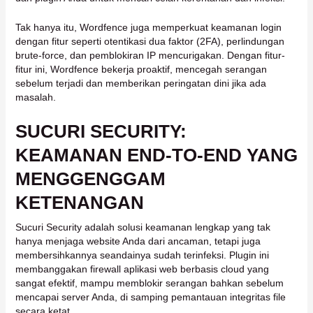
Tak hanya itu, Wordfence juga memperkuat keamanan login
dengan fitur seperti otentikasi dua faktor (2FA), perlindungan
brute-force, dan pemblokiran IP mencurigakan. Dengan fitur-
fitur ini, Wordfence bekerja proaktif, mencegah serangan
sebelum terjadi dan memberikan peringatan dini jika ada
masalah.
SUCURI SECURITY:
KEAMANAN END-TO-END YANG
MENGGENGGAM
KETENANGAN
Sucuri Security adalah solusi keamanan lengkap yang tak
hanya menjaga website Anda dari ancaman, tetapi juga
membersihkannya seandainya sudah terinfeksi. Plugin ini
membanggakan firewall aplikasi web berbasis cloud yang
sangat efektif, mampu memblokir serangan bahkan sebelum
mencapai server Anda, di samping pemantauan integritas file
secara ketat.