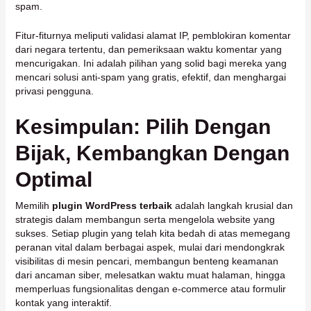
spam.
Fitur-fiturnya meliputi validasi alamat IP, pemblokiran komentar
dari negara tertentu, dan pemeriksaan waktu komentar yang
mencurigakan. Ini adalah pilihan yang solid bagi mereka yang
mencari solusi anti-spam yang gratis, efektif, dan menghargai
privasi pengguna.
Kesimpulan: Pilih Dengan
Bijak, Kembangkan Dengan
Optimal
Memilih
plugin WordPress terbaik
adalah langkah krusial dan
strategis dalam membangun serta mengelola website yang
sukses. Setiap plugin yang telah kita bedah di atas memegang
peranan vital dalam berbagai aspek, mulai dari mendongkrak
visibilitas di mesin pencari, membangun benteng keamanan
dari ancaman siber, melesatkan waktu muat halaman, hingga
memperluas fungsionalitas dengan e-commerce atau formulir
kontak yang interaktif.