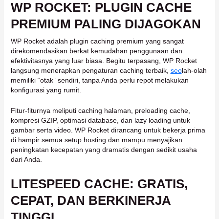
WP ROCKET: PLUGIN CACHE
PREMIUM PALING DIJAGOKAN
WP Rocket adalah plugin caching premium yang sangat
direkomendasikan berkat kemudahan penggunaan dan
efektivitasnya yang luar biasa. Begitu terpasang, WP Rocket
langsung menerapkan pengaturan caching terbaik,
seo
lah-olah
memiliki “otak” sendiri, tanpa Anda perlu repot melakukan
konfigurasi yang rumit.
Fitur-fiturnya meliputi caching halaman, preloading cache,
kompresi GZIP, optimasi database, dan lazy loading untuk
gambar serta video. WP Rocket dirancang untuk bekerja prima
di hampir semua setup hosting dan mampu menyajikan
peningkatan kecepatan yang dramatis dengan sedikit usaha
dari Anda.
LITESPEED CACHE: GRATIS,
CEPAT, DAN BERKINERJA
TINGGI