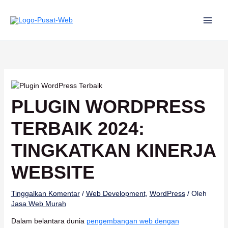
Lewati
ke
konten
PLUGIN WORDPRESS
TERBAIK 2024:
TINGKATKAN KINERJA
WEBSITE
Tinggalkan Komentar
/
Web Development
,
WordPress
/ Oleh
Jasa Web Murah
Dalam belantara dunia
pengembangan web dengan