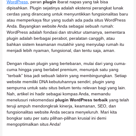
WordPress
, peran
plugin
ibarat napas yang tak bisa
dipisahkan. Plugin sejatinya adalah ekstensi perangkat lunak
cerdas yang dirancang untuk menyuntikkan fungsionalitas baru
atau memperkaya fitur yang sudah ada pada situs WordPress
Anda. Bayangkan website Anda sebagai sebuah rumah:
WordPress adalah fondasi dan struktur utamanya, sementara
plugin adalah berbagai perabot, peralatan canggih, atau
bahkan sistem keamanan mutakhir yang menyulap rumah itu
menjadi lebih nyaman, fungsional, dan tentu saja, aman.
Dengan ribuan plugin yang bertebaran, mulai dari yang cuma-
cuma hingga yang berlabel premium, menunjuk satu yang
“terbaik” bisa jadi sebuah labirin yang membingungkan. Setiap
website memiliki DNA kebutuhannya sendiri; plugin yang
sempurna untuk satu situs belum tentu relevan bagi yang lain.
Nah, artikel ini hadir sebagai kompas Anda, memandu
menelusuri rekomendasi
plugin WordPress terbaik
yang telah
teruji ampuh mendongkrak kinerja, keamanan, SEO, dan
fungsionalitas website Anda secara menyeluruh. Mari kita
bongkar satu per satu pilihan-pilihan krusial ini demi
mengoptimalkan situs Anda!