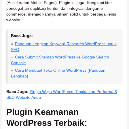
(Accelerated Mobile Pages). Plugin ini juga dilengkapi fitur
pencegahan duplikasi konten dan integrasi dengan e-
commerce, menjadikannya pilihan solid untuk berbagai jenis
website.
Baca Juga:
Panduan Lengkap Keyword Research WordPress untuk
SEO
Cara Submit Sitemap WordPress ke Google Search
Console
Cara Membuat Toko Online WordPress (Panduan
Lengkap)
Baca Juga:
Plugin Wajib WordPress: Tingkatkan Performa &
SEO Website Anda
Plugin Keamanan
WordPress Terbaik: