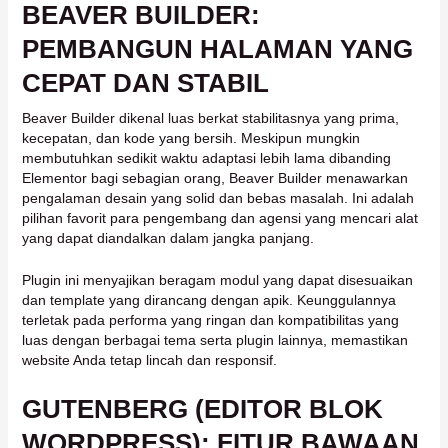
BEAVER BUILDER:
PEMBANGUN HALAMAN YANG
CEPAT DAN STABIL
Beaver Builder dikenal luas berkat stabilitasnya yang prima,
kecepatan, dan kode yang bersih. Meskipun mungkin
membutuhkan sedikit waktu adaptasi lebih lama dibanding
Elementor bagi sebagian orang, Beaver Builder menawarkan
pengalaman desain yang solid dan bebas masalah. Ini adalah
pilihan favorit para pengembang dan agensi yang mencari alat
yang dapat diandalkan dalam jangka panjang.
Plugin ini menyajikan beragam modul yang dapat disesuaikan
dan template yang dirancang dengan apik. Keunggulannya
terletak pada performa yang ringan dan kompatibilitas yang
luas dengan berbagai tema serta plugin lainnya, memastikan
website Anda tetap lincah dan responsif.
GUTENBERG (EDITOR BLOK
WORDPRESS): FITUR BAWAAN