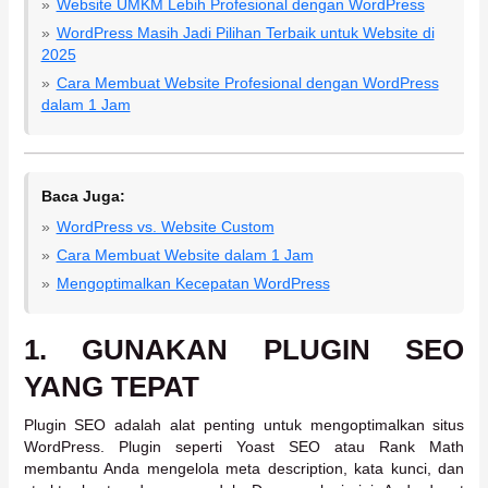
Website UMKM Lebih Profesional dengan WordPress
WordPress Masih Jadi Pilihan Terbaik untuk Website di
2025
Cara Membuat Website Profesional dengan WordPress
dalam 1 Jam
Baca Juga:
WordPress vs. Website Custom
Cara Membuat Website dalam 1 Jam
Mengoptimalkan Kecepatan WordPress
1.
GUNAKAN PLUGIN SEO
YANG TEPAT
Plugin SEO adalah alat penting untuk mengoptimalkan situs
WordPress. Plugin seperti Yoast SEO atau Rank Math
membantu Anda mengelola meta description, kata kunci, dan