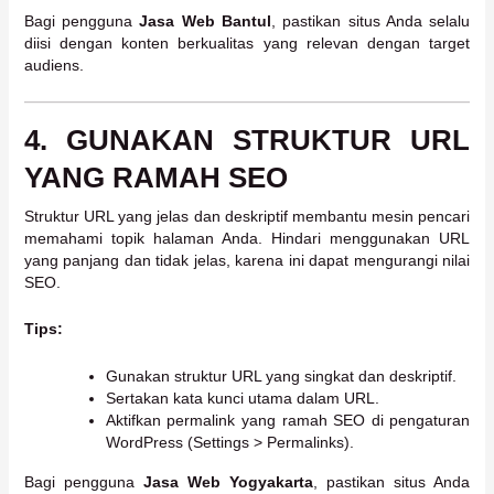
Bagi pengguna
Jasa Web Bantul
, pastikan situs Anda selalu
diisi dengan konten berkualitas yang relevan dengan target
audiens.
4.
GUNAKAN STRUKTUR URL
YANG RAMAH SEO
Struktur URL yang jelas dan deskriptif membantu mesin pencari
memahami topik halaman Anda. Hindari menggunakan URL
yang panjang dan tidak jelas, karena ini dapat mengurangi nilai
SEO.
Tips:
Gunakan struktur URL yang singkat dan deskriptif.
Sertakan kata kunci utama dalam URL.
Aktifkan permalink yang ramah SEO di pengaturan
WordPress (Settings > Permalinks).
Bagi pengguna
Jasa Web Yogyakarta
, pastikan situs Anda