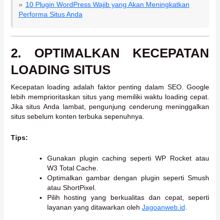
10 Plugin WordPress Wajib yang Akan Meningkatkan
Performa Situs Anda
2.
OPTIMALKAN KECEPATAN
LOADING SITUS
Kecepatan loading adalah faktor penting dalam SEO. Google
lebih memprioritaskan situs yang memiliki waktu loading cepat.
Jika situs Anda lambat, pengunjung cenderung meninggalkan
situs sebelum konten terbuka sepenuhnya.
Tips:
Gunakan plugin caching seperti WP Rocket atau
W3 Total Cache.
Optimalkan gambar dengan plugin seperti Smush
atau ShortPixel.
Pilih hosting yang berkualitas dan cepat, seperti
layanan yang ditawarkan oleh
Jagoanweb.id
.