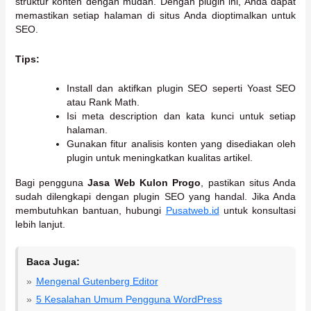
struktur konten dengan mudah. Dengan plugin ini, Anda dapat
memastikan setiap halaman di situs Anda dioptimalkan untuk
SEO.
Tips:
Install dan aktifkan plugin SEO seperti Yoast SEO
atau Rank Math.
Isi meta description dan kata kunci untuk setiap
halaman.
Gunakan fitur analisis konten yang disediakan oleh
plugin untuk meningkatkan kualitas artikel.
Bagi pengguna
Jasa Web Kulon Progo
, pastikan situs Anda
sudah dilengkapi dengan plugin SEO yang handal. Jika Anda
membutuhkan bantuan, hubungi
Pusatweb.id
untuk konsultasi
lebih lanjut.
Baca Juga:
Mengenal Gutenberg Editor
5 Kesalahan Umum Pengguna WordPress