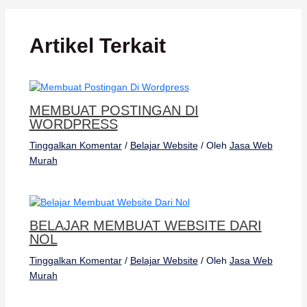
Artikel Terkait
MEMBUAT POSTINGAN DI
WORDPRESS
Tinggalkan Komentar
/
Belajar Website
/ Oleh
Jasa Web
Murah
BELAJAR MEMBUAT WEBSITE DARI
NOL
Tinggalkan Komentar
/
Belajar Website
/ Oleh
Jasa Web
Murah