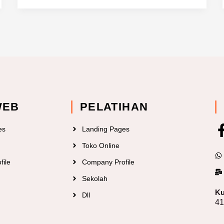
WEB
PELATIHAN
es
Landing Pages
Toko Online
file
Company Profile
Sekolah
Ku
Dll
4