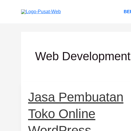
Lewati
ke
BE
konten
Web Development
Jasa
Jasa Pembuatan
Pembuatan
Toko
Toko Online
Online
WordPress
Profesional
WordPress
&