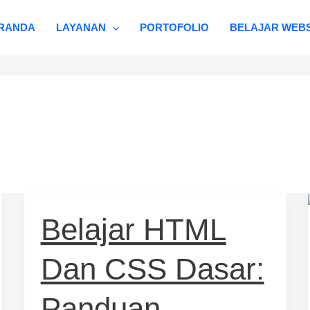
RANDA
LAYANAN
PORTOFOLIO
BELAJAR WEBS
Belajar
Belajar HTML
HTML
dan
Dan CSS Dasar:
CSS
Dasar:
Panduan
Panduan
Lengkap