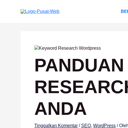
Lewati
ke
BE
konten
PANDUAN
RESEARC
ANDA
Tinggalkan Komentar
/
SEO
,
WordPress
/ Ole