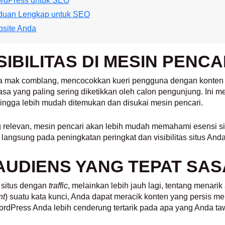
rdPress untuk SEO
nduan Lengkap untuk SEO
bsite Anda
IBILITAS DI MESIN PENCA
ya mak comblang, mencocokkan kueri pengguna dengan konten 
frasa yang paling sering diketikkan oleh calon pengunjung. Ini
ngga lebih mudah ditemukan dan disukai mesin pencari.
g relevan, mesin pencari akan lebih mudah memahami esensi 
usi langsung pada peningkatan peringkat dan visibilitas situs An
AUDIENS YANG TEPAT SA
i situs dengan
traffic
, melainkan lebih jauh lagi, tentang menarik
nt
) suatu kata kunci, Anda dapat meracik konten yang persis 
ordPress Anda lebih cenderung tertarik pada apa yang Anda taw