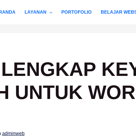
RANDA
LAYANAN
PORTOFOLIO
BELAJAR WEBS
 LENGKAP K
H UNTUK WO
h
adminweb