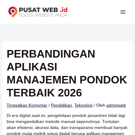
Lewati
ke
konten
PERBANDINGAN
APLIKASI
MANAJEMEN PONDOK
TERBAIK 2026
Tinggalkan Komentar
/
Pendidikan
,
Teknologi
/ Oleh
adminweb
Di era digital saat ini, pengelolaan pondok pesantren tidak lagi
bisa mengandalkan metode manual sepenuhnya. Tuntutan
akan efisiensi, akurasi data, dan transparansi membuat banyak
pondok mulai melirik solusi digital berupa aplikasi manajemen