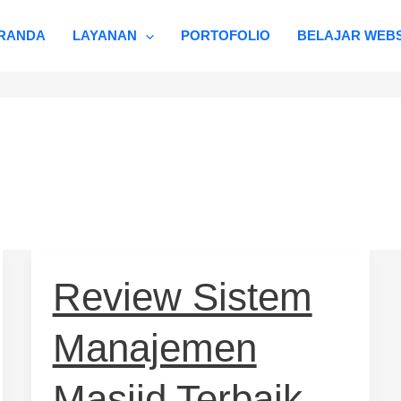
RANDA
LAYANAN
PORTOFOLIO
BELAJAR WEBS
Review
Review Sistem
Sistem
Manajemen
Manajemen
Masjid
Terbaik
di
Masjid Terbaik
2026