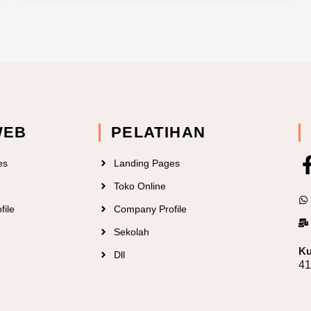
WEB
PELATIHAN
es
Landing Pages
Toko Online
file
Company Profile
Sekolah
Ku
Dll
4