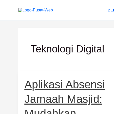
Lewati
ke
BE
konten
Teknologi Digital
Aplikasi
Aplikasi Absensi
Absensi
Jamaah
Jamaah Masjid:
Masjid:
Mudahkan
Pengelolaan
Mudahkan
2026