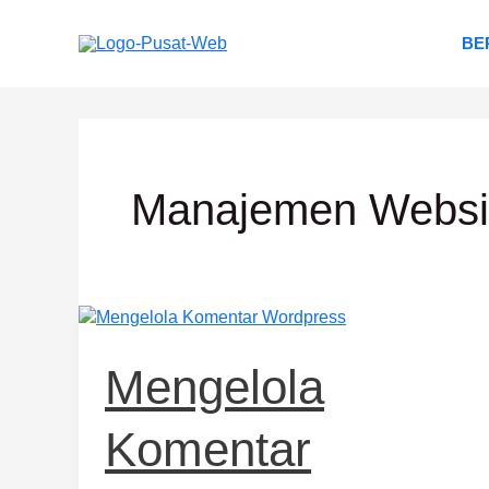
Lewati
ke
BE
konten
Manajemen Websi
Mengelola
Komentar
WordPress:
Mengelola
Panduan
Lengkap
Komentar
&
Efektif