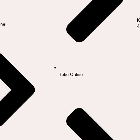
K
ine
4
Toko Online