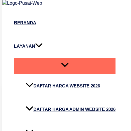
Lewati
Fitur
ke
Sistem
konten
Aqiqah
Lengkap:
BERANDA
Kelola
Aqiqah
Modern
Manajemen Aqiqah
LAYANAN
DAFTAR HARGA WEBSITE 2026
Fitur Sistem
DAFTAR HARGA ADMIN WEBSITE 2026
Aqiqah Lengkap: