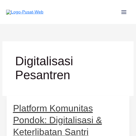
Lewati
ke
konten
Digitalisasi
Pesantren
Platform
Platform Komunitas
Komunitas
Pondok:
Pondok: Digitalisasi &
Digitalisasi
&
Keterlibatan Santri
Keterlibatan