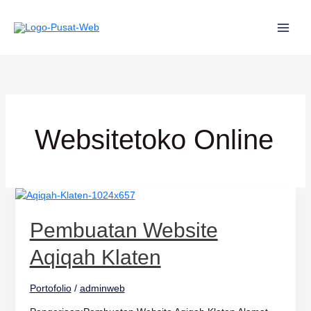
Lewati
ke
konten
Websitetoko Online
Pembuatan
Website
Aqiqah
Pembuatan Website
Klaten
Aqiqah Klaten
Portofolio
/
adminweb