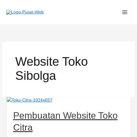
Lewati
ke
konten
Website Toko
Sibolga
Pembuatan
Website
Toko
Pembuatan Website Toko
Citra
Citra