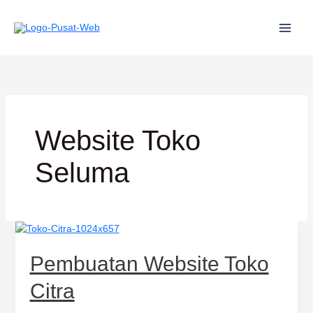
Lewati
ke
konten
Website Toko
Seluma
Pembuatan
Website
Toko
Pembuatan Website Toko
Citra
Citra