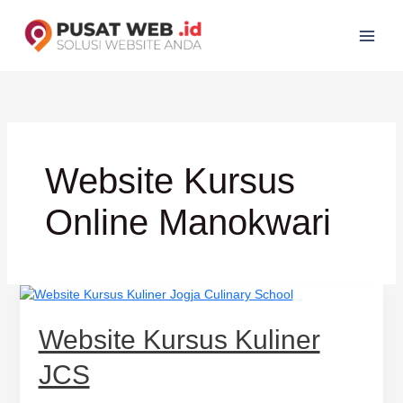
Lewati
ke
konten
Website Kursus
Online Manokwari
Website
Kursus
Kuliner
Website Kursus Kuliner
JCS
JCS