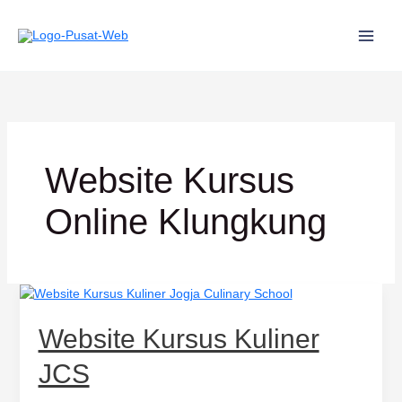
Lewati
ke
konten
Website Kursus
Online Klungkung
Website
Kursus
Kuliner
Website Kursus Kuliner
JCS
JCS