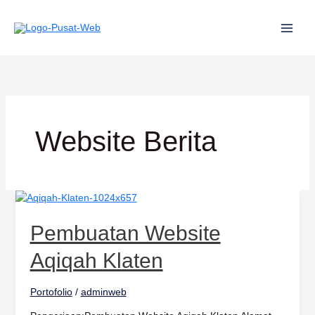
Lewati
ke
konten
Website Berita
Pembuatan
Website
Aqiqah
Pembuatan Website
Klaten
Aqiqah Klaten
Portofolio
/
adminweb