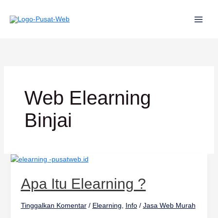
Lewati
ke
konten
Web Elearning
Binjai
Apa
itu
Elearning
Apa Itu Elearning ?
?
Tinggalkan Komentar
/
Elearning
,
Info
/
Jasa Web Murah