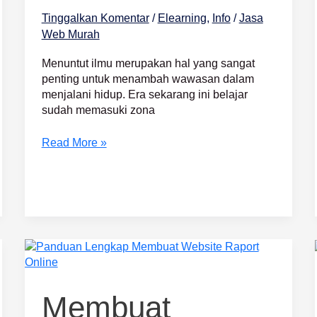
Tinggalkan Komentar
/
Elearning
,
Info
/
Jasa
Web Murah
Menuntut ilmu merupakan hal yang sangat
penting untuk menambah wawasan dalam
menjalani hidup. Era sekarang ini belajar
sudah memasuki zona
Read More »
Membuat
Website
Raport
Online
Membuat