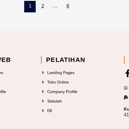
1
2
…
6
WEB
PELATIHAN
es
Landing Pages
Toko Online
file
Company Profile
Sekolah
Ku
Dll
4