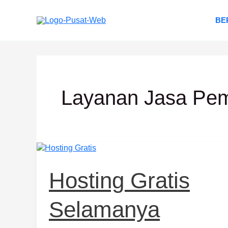
Lewati
ke
BE
konten
Layanan Jasa Pem
Hosting
Gratis
Selamanya
Hosting Gratis
Selamanya