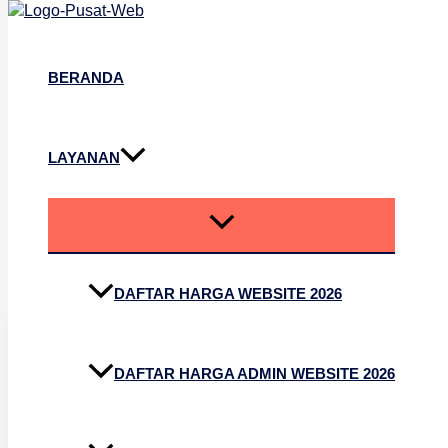
Lewati ke konten
BERANDA
LAYANAN
Jasa Website Terper
DAFTAR HARGA WEBSITE 2026
DAFTAR HARGA ADMIN WEBSITE 2026
Hosting Gratis
Selamanya