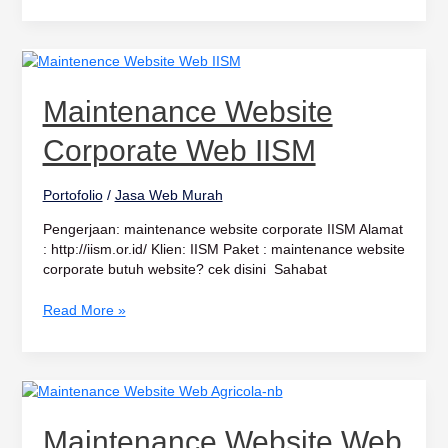
Maintenance
Website
corporate
Maintenance Website
Web
IISM
Corporate Web IISM
Portofolio
/
Jasa Web Murah
Pengerjaan: maintenance website corporate IISM Alamat
: http://iism.or.id/ Klien: IISM Paket : maintenance website
corporate butuh website? cek disini Sahabat
Read More »
Maintenance
Website
Web
Maintenance Website Web