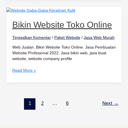
Bikin
Website
Toko
Bikin Website Toko Online
Online
Tinggalkan Komentar
/
Paket Website
/
Jasa Web Murah
Web Jualan. Bikin Website Toko Online. Jasa Pembuatan
Website Profesional 2022, Jasa bikin web, jasa buat
website, website company profile
Read More »
1
2
…
6
Next
→