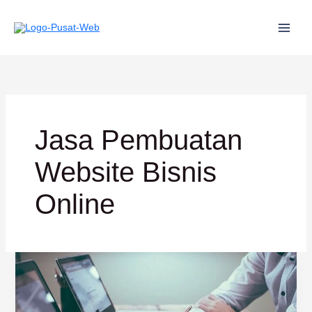
Lewati
ke
konten
Jasa Pembuatan
Website Bisnis
Online
Hosting
Gratis
Selamanya