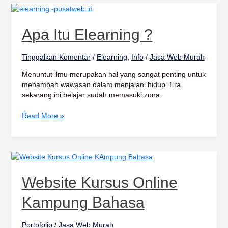
Apa
itu
Elearning
Apa Itu Elearning ?
?
Tinggalkan Komentar
/
Elearning
,
Info
/
Jasa Web Murah
Menuntut ilmu merupakan hal yang sangat penting untuk
menambah wawasan dalam menjalani hidup. Era
sekarang ini belajar sudah memasuki zona
Read More »
Website
Kursus
Online
Website Kursus Online
Kampung
Bahasa
Kampung Bahasa
Portofolio
/
Jasa Web Murah