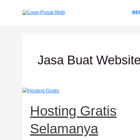
Lewati
ke
BE
konten
Jasa Buat Website
Hosting
Gratis
Selamanya
Hosting Gratis
Selamanya