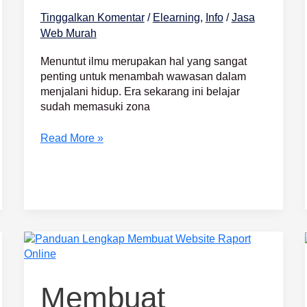
Tinggalkan Komentar
/
Elearning
,
Info
/
Jasa
Web Murah
Menuntut ilmu merupakan hal yang sangat
penting untuk menambah wawasan dalam
menjalani hidup. Era sekarang ini belajar
sudah memasuki zona
Read More »
Membuat
Website
Raport
Online
Membuat