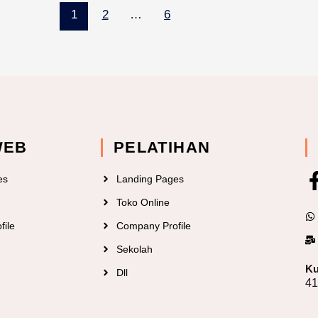
1
2
…
6
WEB
PELATIHAN
es
Landing Pages
Toko Online
file
Company Profile
Sekolah
Ku
Dll
4