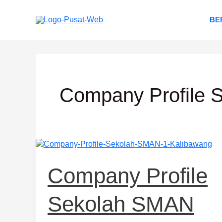
Lewati
ke
BE
konten
Company Profile S
Company
Profile
Sekolah
Company Profile
SMAN
1
Sekolah SMAN
Kalibawang