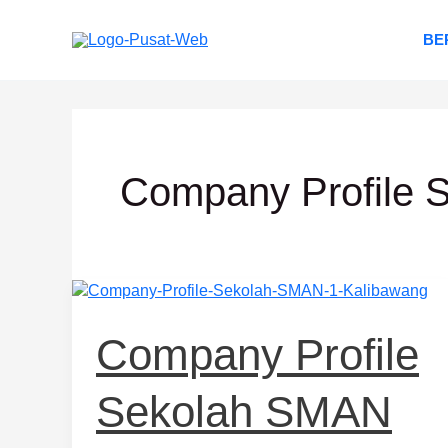
Lewati
ke
BE
konten
Company Profile 
Company
Profile
Sekolah
Company Profile
SMAN
1
Sekolah SMAN
Kalibawang