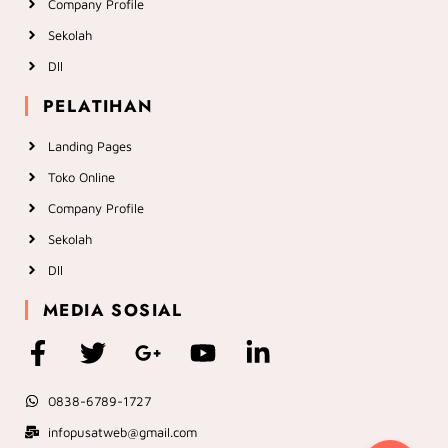
Company Profile
Sekolah
Dll
PELATIHAN
Landing Pages
Toko Online
Company Profile
Sekolah
Dll
MEDIA SOSIAL
F
T
G
Y
L
a
w
o
o
i
c
i
o
u
n
0838-6789-1727
e
t
g
t
k
infopusatweb@gmail.com