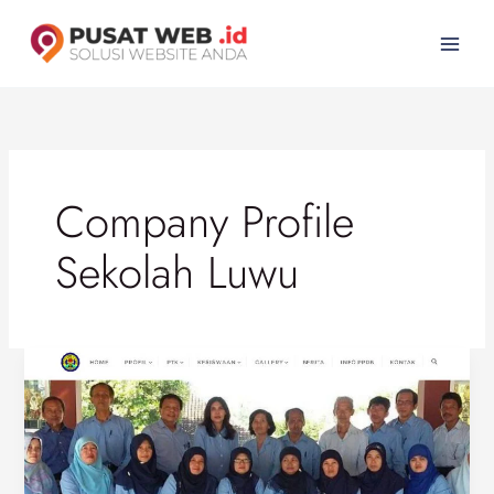
Lewati
ke
konten
Company Profile
Sekolah Luwu
Company
Profile
Sekolah
SMAN
1
Kalibawang