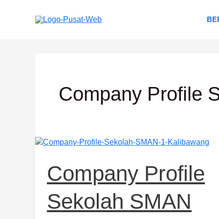
Lewati
ke
BE
konten
Company Profile 
Company
Profile
Sekolah
Company Profile
SMAN
1
Sekolah SMAN
Kalibawang