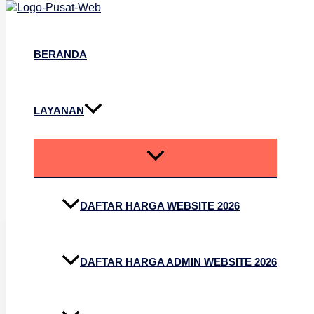
Lewati ke konten
BERANDA
LAYANAN
Company Profile Sek
DAFTAR HARGA WEBSITE 2026
DAFTAR HARGA ADMIN WEBSITE 2026
Company Profile
Sekolah SMAN 1