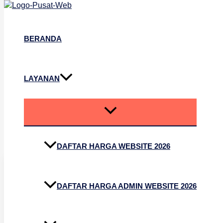
Lewati ke konten
BERANDA
LAYANAN
Company Profile Se
DAFTAR HARGA WEBSITE 2026
DAFTAR HARGA ADMIN WEBSITE 2026
Company Profile
Sekolah SMAN 1