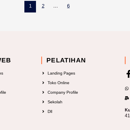
1
2
…
6
WEB
PELATIHAN
es
Landing Pages
Toko Online
file
Company Profile
Sekolah
Ku
Dll
4