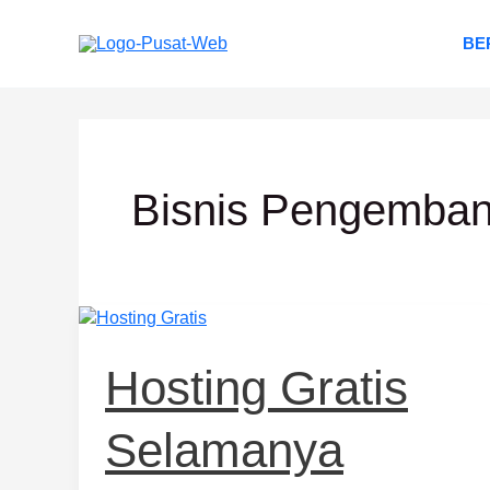
Lewati
ke
BE
konten
Bisnis Pengemban
Hosting
Gratis
Selamanya
Hosting Gratis
Selamanya