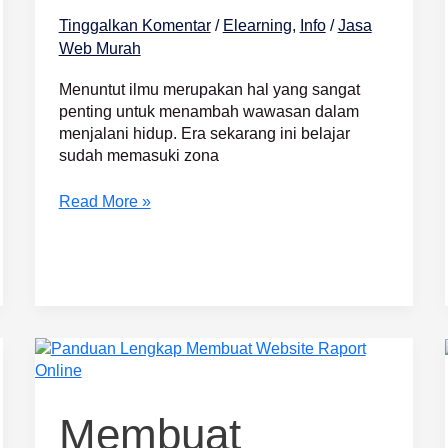
Tinggalkan Komentar
/
Elearning
,
Info
/
Jasa
Web Murah
Menuntut ilmu merupakan hal yang sangat
penting untuk menambah wawasan dalam
menjalani hidup. Era sekarang ini belajar
sudah memasuki zona
Read More »
Membuat
Website
Raport
Online
Membuat