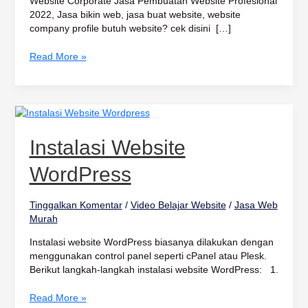
Website Corporate Jasa Pembuatan Website Profesional
2022, Jasa bikin web, jasa buat website, website
company profile butuh website? cek disini […]
Read More »
Instalasi
Website
WordPress
Instalasi Website
WordPress
Tinggalkan Komentar
/
Video Belajar Website
/
Jasa Web
Murah
Instalasi website WordPress biasanya dilakukan dengan
menggunakan control panel seperti cPanel atau Plesk.
Berikut langkah-langkah instalasi website WordPress: 1.
Read More »