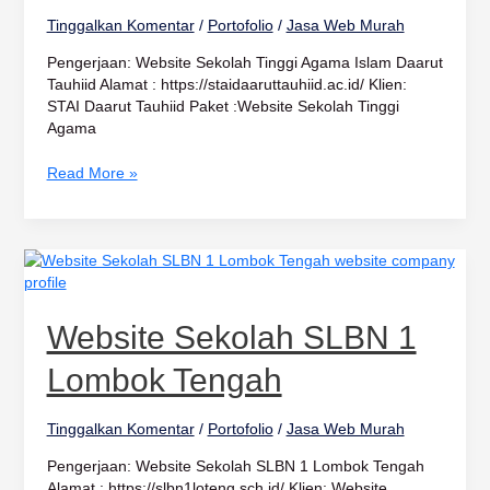
Tinggalkan Komentar
/
Portofolio
/
Jasa Web Murah
Pengerjaan: Website Sekolah Tinggi Agama Islam Daarut
Tauhiid Alamat : https://staidaaruttauhiid.ac.id/ Klien:
STAI Daarut Tauhiid Paket :Website Sekolah Tinggi
Agama
Read More »
Website
Sekolah
SLBN
1
Website Sekolah SLBN 1
Lombok
Tengah
Lombok Tengah
Tinggalkan Komentar
/
Portofolio
/
Jasa Web Murah
Pengerjaan: Website Sekolah SLBN 1 Lombok Tengah
Alamat : https://slbn1loteng.sch.id/ Klien: Website