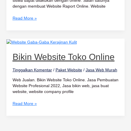
siswa dapat dilakukan dengan online. Salah satunya
dengan membuat Website Raport Online. Website
Read More »
Bikin
Website
Toko
Bikin Website Toko Online
Online
Tinggalkan Komentar
/
Paket Website
/
Jasa Web Murah
Web Jualan. Bikin Website Toko Online. Jasa Pembuatan
Website Profesional 2022, Jasa bikin web, jasa buat
website, website company profile
Read More »