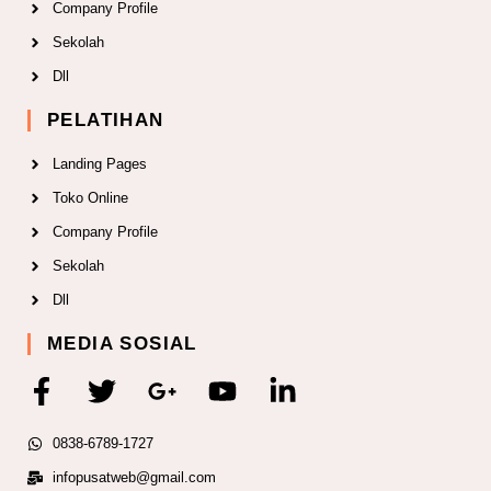
Company Profile
Sekolah
Dll
PELATIHAN
Landing Pages
Toko Online
Company Profile
Sekolah
Dll
MEDIA SOSIAL
F
T
G
Y
L
a
w
o
o
i
c
i
o
u
n
0838-6789-1727
e
t
g
t
k
infopusatweb@gmail.com