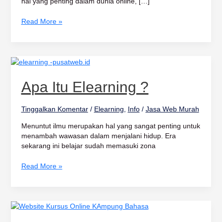
hal yang penting dalam dunia online, […]
Read More »
Apa
itu
Elearning
Apa Itu Elearning ?
?
Tinggalkan Komentar
/
Elearning
,
Info
/
Jasa Web Murah
Menuntut ilmu merupakan hal yang sangat penting untuk
menambah wawasan dalam menjalani hidup. Era
sekarang ini belajar sudah memasuki zona
Read More »
Website
Kursus