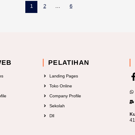
1
2
…
6
WEB
PELATIHAN
es
Landing Pages
Toko Online
file
Company Profile
Sekolah
Ku
Dll
4