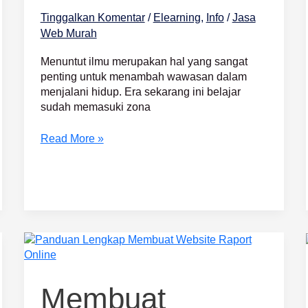
Tinggalkan Komentar
/
Elearning
,
Info
/
Jasa
Web Murah
Menuntut ilmu merupakan hal yang sangat
penting untuk menambah wawasan dalam
menjalani hidup. Era sekarang ini belajar
sudah memasuki zona
Read More »
Membuat
Website
Raport
Online
Membuat