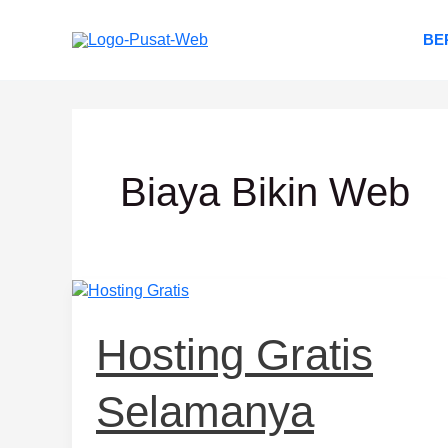
Lewati
ke
BE
konten
Biaya Bikin Web
Hosting
Gratis
Selamanya
Hosting Gratis
Selamanya