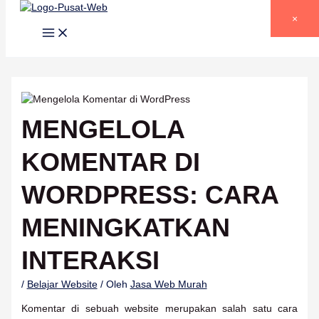
Lewati ke konten
×
MENGELOLA
KOMENTAR DI
WORDPRESS: CARA
MENINGKATKAN
INTERAKSI
/
Belajar Website
/ Oleh
Jasa Web Murah
Komentar di sebuah website merupakan salah satu cara